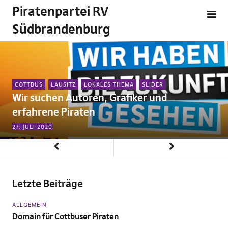
Piratenpartei RV
Südbrandenburg
COTTBUS
LAUSITZ
LOKALES THEMA
SLIDER
Wir suchen Autoren, Grafiker und
erfahrene Piraten
27. JULI 2020
Letzte Beiträge
ALLGEMEIN
Domain für Cottbuser Piraten