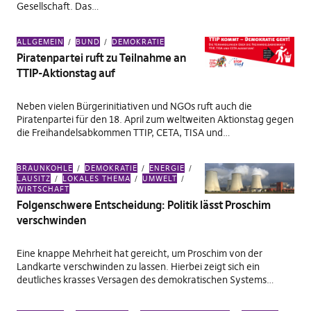
Gesellschaft. Das…
ALLGEMEIN
BUND
DEMOKRATIE
Piratenpartei ruft zu Teilnahme an
TTIP-Aktionstag auf
Neben vielen Bürgerinitiativen und NGOs ruft auch die
Piratenpartei für den 18. April zum weltweiten Aktionstag gegen
die Freihandelsabkommen TTIP, CETA, TISA und…
BRAUNKOHLE
DEMOKRATIE
ENERGIE
LAUSITZ
LOKALES THEMA
UMWELT
WIRTSCHAFT
Folgenschwere Entscheidung: Politik lässt Proschim
verschwinden
Eine knappe Mehrheit hat gereicht, um Proschim von der
Landkarte verschwinden zu lassen. Hierbei zeigt sich ein
deutliches krasses Versagen des demokratischen Systems…