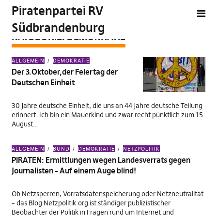
Piratenpartei RV
Südbrandenburg
KATEGORIE:
DEMOKRATIE
ALLGEMEIN
DEMOKRATIE
Der 3.Oktober,der Feiertag der
Deutschen Einheit
30 Jahre deutsche Einheit, die uns an 44 Jahre deutsche Teilung
erinnert. Ich bin ein Mauerkind und zwar recht pünktlich zum 15.
August…
ALLGEMEIN
BUND
DEMOKRATIE
NETZPOLITIK
PIRATEN: Ermittlungen wegen Landesverrats gegen
Journalisten – Auf einem Auge blind!
Ob Netzsperren, Vorratsdatenspeicherung oder Netzneutralität
– das Blog Netzpolitik.org ist ständiger publizistischer
Beobachter der Politik in Fragen rund um Internet und