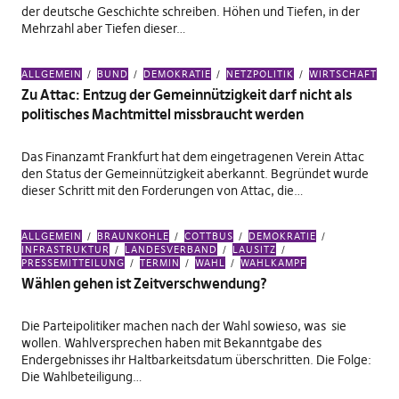
der deutsche Geschichte schreiben. Höhen und Tiefen, in der
Mehrzahl aber Tiefen dieser…
ALLGEMEIN
BUND
DEMOKRATIE
NETZPOLITIK
WIRTSCHAFT
Zu Attac: Entzug der Gemeinnützigkeit darf nicht als
politisches Machtmittel missbraucht werden
Das Finanzamt Frankfurt hat dem eingetragenen Verein Attac
den Status der Gemeinnützigkeit aberkannt. Begründet wurde
dieser Schritt mit den Forderungen von Attac, die…
ALLGEMEIN
BRAUNKOHLE
COTTBUS
DEMOKRATIE
INFRASTRUKTUR
LANDESVERBAND
LAUSITZ
PRESSEMITTEILUNG
TERMIN
WAHL
WAHLKAMPF
Wählen gehen ist Zeitverschwendung?
Die Parteipolitiker machen nach der Wahl sowieso, was sie
wollen. Wahlversprechen haben mit Bekanntgabe des
Endergebnisses ihr Haltbarkeitsdatum überschritten. Die Folge:
Die Wahlbeteiligung…