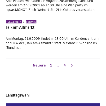
Ahoi Piraten, wir haben ein Angebot zusammengestellt und
werden am 27.09.2009 ab 17:00 Uhr eine Wahlparty im
„quasiMONO“ (Erich-Weinert-Str. 2) in Cottbus veranstalten.…
ALLGEMEIN
TERMIN
Talk am Altmarkt
Am Montag, 21.9.2009, findet im 18:00 Uhr im Kundenzentrum
der HKW der „Talk am Altmarkt “ statt. Mit dabei : Sven Koalick
(Bündnis…
Neuere
1
…
4
5
Landtagswahl