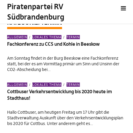
Piratenpartei RV
Südbrandenburg
KATEGORIE:
TERMIN
ALLGEMEIN
LOKALES THEMA
TERMIN
Fachkonferenz zu CCS und Kohle in Beeskow
Am Sonntag findet in der Burg Beeskow eine Fachkonferenz
statt, bei der es am Vormittag primär um Sinn und Unsinn der
CO2-Abscheidung bei…
ALLGEMEIN
LOKALES THEMA
TERMIN
Cottbuser Verkehrsentwicklung bis 2020 heute im
Stadthaus!
Hallo Cottbuser, am heutigen Freitag um 17 Uhr gibt die
Stadtverwaltung Auskunft über den Verkehrsentwicklungsplan
bis 2020 für Cottbus. Unter anderem geht es…